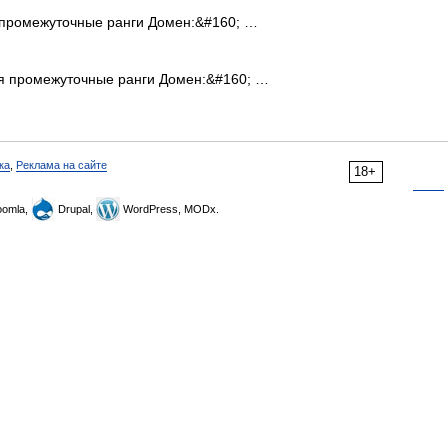
промежуточные ранги Домен:&#160; …
 промежуточные ранги Домен:&#160; …
ка
,
Реклама на сайте
18+
omla,
Drupal,
WordPress, MODx.