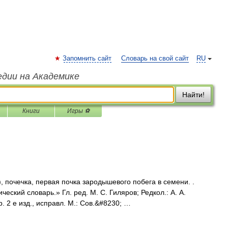
Запомнить сайт
Словарь на свой сайт
RU
едии на Академике
Найти!
Книги
Игры ⚽
, почечка, первая почка зародышевого побега в семени. .
еский словарь.» Гл. ред. М. С. Гиляров; Редкол.: А. А.
др. 2 е изд., исправл. М.: Сов.&#8230; …