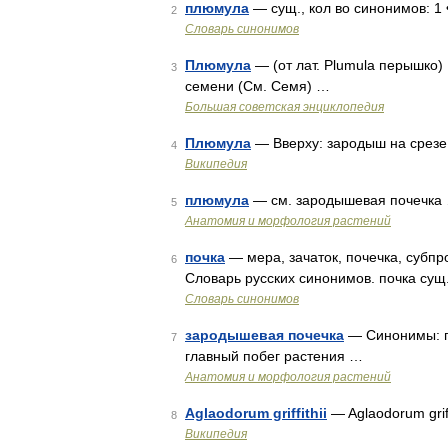
плюмула
— сущ., кол во синонимов: 1 
2
Словарь синонимов
Плюмула
— (от лат. Plumula перышко
3
семени (См. Семя) …
Большая советская энциклопедия
Плюмула
— Вверху: зародыш на срезе 
4
Википедия
плюмула
— см. зародышевая почечка
5
Анатомия и морфология растений
почка
— мера, зачаток, почечка, субпр
6
Словарь русских синонимов. почка сущ.,
Словарь синонимов
зародышевая почечка
— Синонимы: п
7
главный побег растения …
Анатомия и морфология растений
Aglaodorum griffithii
— Aglaodorum griff
8
Википедия