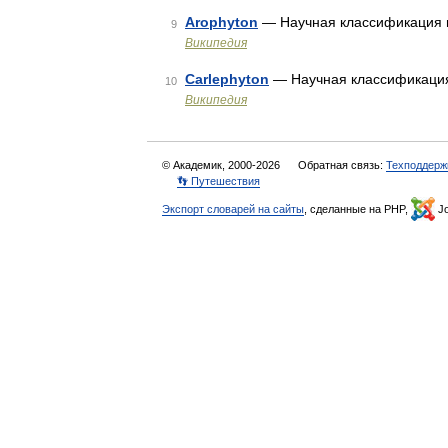
Arophyton
— Научная классификация 
9
Википедия
Carlephyton
— Научная классификация
10
Википедия
© Академик, 2000-2026
Обратная связь:
Техподдерж
👣 Путешествия
Экспорт словарей на сайты
, сделанные на PHP,
Jo