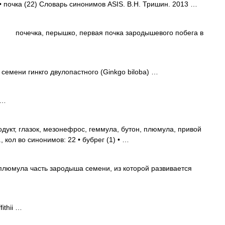
• почка (22) Словарь синонимов ASIS. В.Н. Тришин. 2013 …
) почечка, перышко, первая почка зародышевого побега в
семени гинкго двулопастного (Ginkgo biloba) …
 …
одукт, глазок, мезонефрос, геммула, бутон, плюмула, привой
 кол во синонимов: 22 • бубрег (1) • …
люмула часть зародыша семени, из которой развивается
ithii …